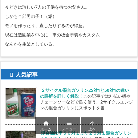
今どきは珍しい7人の子供を持つお父さん。
しかも全部男の子！（爆）
モノを作ったり、直したりするのが得意。
現在は造園業を中心に、車の板金塗装やカスタム
なんかを生業としている。
人気記事
２サイクル混合ガソリン25対1と50対1の違い
の誤解を詳しく解説！
この記事では刈払い機や
チェーンソーなどで良く使う、2サイクルエンジ
ンの混合ガソリンにスポットを当...



メニュー
上へ
ホーム
混合油比率５０対１また２５対１混合ガソリン