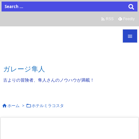

Feedly
RSS


メニュ

ガレージ隼人
サイド
古よりの冒険者、隼人さんのノウハウが満載！

前へ

次へ
ホーム
>
ホテルミラコスタ



検索