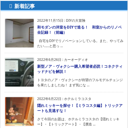
新着記事
2022年11月15日
:
DIYの大冒険
和モダンの洋室をDIYで造る！ 和室からのリノベ
全記録！（前編）
自宅をDIYでリノベーションしている。また、やってみ
たい……と思っ ...
2022年6月26日
:
カーオーディオ
新型ノア・ヴォクシー購入希望者必読！コネクティ
ッドナビを解説！
トヨタのノア・ヴォクシーが待望のフルモデルチェンジ
を果たしましたね！ まず気にな ...
2022年6月22日
:
ホテルミラコスタ
隠れミッキーを探せ！【ミラコスタ編】トリックア
ートも見逃すな！
さて今回のお題は、ホテルミラコスタの【隠れミッキ
ー】・【トリックアート】・【贋造 ...