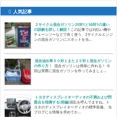
人気記事
２サイクル混合ガソリン25対1と50対1の違い
の誤解を詳しく解説！
この記事では刈払い機や
チェーンソーなどで良く使う、2サイクルエンジ
ンの混合ガソリンにスポットを当...
混合油比率５０対１また２５対１混合ガソリン
の作り方！
混合ガソリンは簡単に作れる！ 今
回は実際に混合ガソリンを作ってみましょ...
トヨタディスプレイオーディオの不満および問
題点を指摘する(前編)
混乱を呼んでますね。ト
ヨタのディスプレイオーディオの標準装備。 当
ブログにも情報を求めてか...