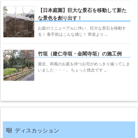
【日本庭園】巨大な景石を移動して新た
な景色を創り出す！
お庭のリニューアルに伴い、巨大な景石を移動す
る！ 着手前はこんな感じ！ 県道より ...
竹垣（建仁寺垣・金閣寺垣）の施工例
最近、和風のお庭を持つお宅がめっきり減ってしま
いました・・・。 ちょっと残念です ...
ディスカッション