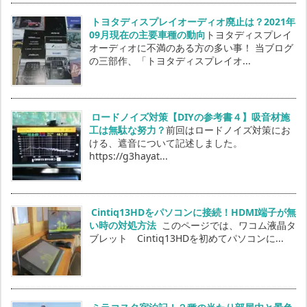
トヨタディスプレイオーディオ廃止は？2021年
09月現在の主要車種の動向
トヨタディスプレイ
オーディオに不満のある方の多い事！ 当ブログ
の三部作、「トヨタディスプレイオ...
ロードノイズ対策【DIYの参考書４】吸音材施
工は無駄な努力？
前回はロードノイズ対策にお
ける、遮音について記述しました。
https://g3hayat...
Cintiq13HDをパソコンに接続！HDMI端子が無
い時の対処方法
このページでは、ワコム液晶タ
ブレット Cintiq13HDを初めてパソコンに...