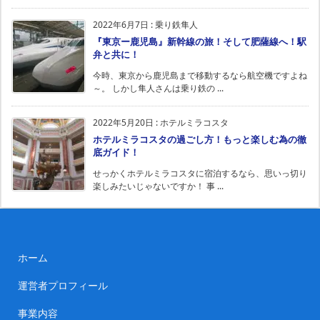
2022年6月7日
:
乗り鉄隼人
『東京ー鹿児島』新幹線の旅！そして肥薩線へ！駅
弁と共に！
今時、東京から鹿児島まで移動するなら航空機ですよね
～。 しかし隼人さんは乗り鉄の ...
2022年5月20日
:
ホテルミラコスタ
ホテルミラコスタの過ごし方！もっと楽しむ為の徹
底ガイド！
せっかくホテルミラコスタに宿泊するなら、思いっ切り
楽しみたいじゃないですか！ 事 ...
ホーム
運営者プロフィール
事業内容