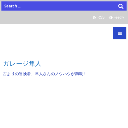

Feedly
RSS


メニュ

ガレージ隼人
サイド
古よりの冒険者、隼人さんのノウハウが満載！

前へ

次へ

検索