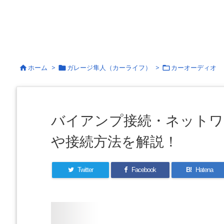
ホーム
>
ガレージ隼人（カーライフ）
>
カーオーディオ



バイアンプ接続・ネットワ
や接続方法を解説！
Twitter
Facebook
B!
Hatena