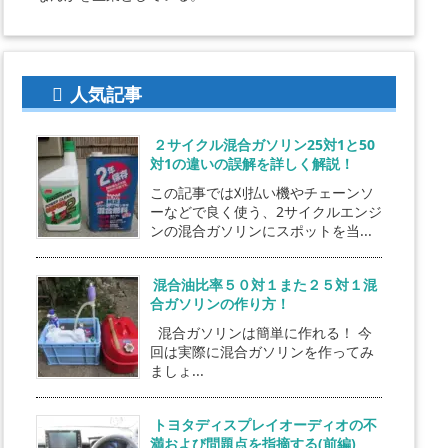
人気記事
２サイクル混合ガソリン25対1と50
対1の違いの誤解を詳しく解説！
この記事では刈払い機やチェーンソ
ーなどで良く使う、2サイクルエンジ
ンの混合ガソリンにスポットを当...
混合油比率５０対１また２５対１混
合ガソリンの作り方！
混合ガソリンは簡単に作れる！ 今
回は実際に混合ガソリンを作ってみ
ましょ...
トヨタディスプレイオーディオの不
満および問題点を指摘する(前編)