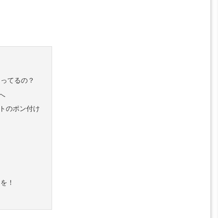
なってるの？
へ
ットのポン付け
りを！
め