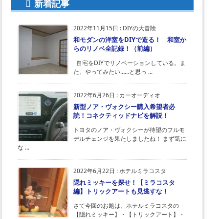
新着記事
2022年11月15日
:
DIYの大冒険
和モダンの洋室をDIYで造る！ 和室か
らのリノベ全記録！（前編）
自宅をDIYでリノベーションしている。ま
た、やってみたい……と思っ ...
2022年6月26日
:
カーオーディオ
新型ノア・ヴォクシー購入希望者必
読！コネクティッドナビを解説！
トヨタのノア・ヴォクシーが待望のフルモ
デルチェンジを果たしましたね！ まず気に
な ...
2022年6月22日
:
ホテルミラコスタ
隠れミッキーを探せ！【ミラコスタ
編】トリックアートも見逃すな！
さて今回のお題は、ホテルミラコスタの
【隠れミッキー】・【トリックアート】・