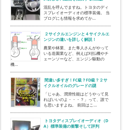
混乱を呼んでますね。トヨタのディ
スプレイオーディオの標準装備。 当
ブログにも情報を求めてか...
２サイクルエンジンと４サイクルエ
ンジンの違いを詳しく解説！
農業や林業、また隼人さんがやって
いる造園業など、例えば刈払機やチ
ェーンソーなど、エンジン駆動の
機...
間違い多すぎ！FC級？FD級？２サ
イクルオイルのグレードの謎
「じゃあ、潤滑性能はどうやって見
ればいいのよ・・・？」って、誰で
も思いますよね。 前回はこ...
トヨタディスプレイオーディオ（D
A）標準装備の衝撃そして評判