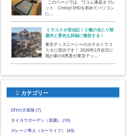
このページでは、ワコム液晶タブレ
ット Cintiq13HDを初めてパソコン
に...
ミラコスタ宿泊記！２種の当たり部
屋内と景色を詳細に報告する！
東京ディズニーシーのホテルミラコ
スタに宿泊です！ 2020年2月吉日に
我が家の4男君が東京ディ...
カテゴリー
DIYの大冒険
(7)
タイヨウガーデン（造園）
(10)
ガレージ隼人（カーライフ）
(43)