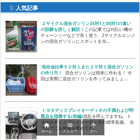
人気記事
２サイクル混合ガソリン25対1と50対1の違い
の誤解を詳しく解説！
この記事では刈払い機や
チェーンソーなどで良く使う、2サイクルエンジ
ンの混合ガソリンにスポットを当...
混合油比率５０対１また２５対１混合ガソリン
の作り方！
混合ガソリンは簡単に作れる！ 今
回は実際に混合ガソリンを作ってみましょ...
トヨタディスプレイオーディオの不満および問
題点を指摘する(前編)
混乱を呼んでますね。ト
ヨタのディスプレイオーディオの標準装備。 当



ブログにも情報を求めてか...
メニュー
上へ
ホーム