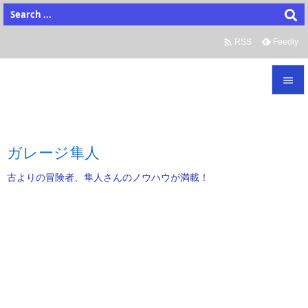

Feedly
RSS


メニュ

ガレージ隼人
サイド
古よりの冒険者、隼人さんのノウハウが満載！

前へ

次へ

検索