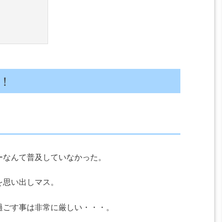
！
ーなんて普及していなかった。
を思い出しマス。
過ごす事は非常に厳しい・・・。