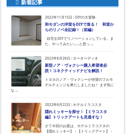
新着記事
2022年11月15日
:
DIYの大冒険
和モダンの洋室をDIYで造る！ 和室か
らのリノベ全記録！（前編）
自宅をDIYでリノベーションしている。ま
た、やってみたい……と思っ ...
2022年6月26日
:
カーオーディオ
新型ノア・ヴォクシー購入希望者必
読！コネクティッドナビを解説！
トヨタのノア・ヴォクシーが待望のフルモ
デルチェンジを果たしましたね！ まず気に
な ...
2022年6月22日
:
ホテルミラコスタ
隠れミッキーを探せ！【ミラコスタ
編】トリックアートも見逃すな！
さて今回のお題は、ホテルミラコスタの
【隠れミッキー】・【トリックアート】・