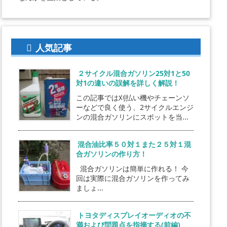
人気記事
２サイクル混合ガソリン25対1と50
対1の違いの誤解を詳しく解説！
この記事では刈払い機やチェーンソ
ーなどで良く使う、2サイクルエンジ
ンの混合ガソリンにスポットを当...
混合油比率５０対１また２５対１混
合ガソリンの作り方！
混合ガソリンは簡単に作れる！ 今
回は実際に混合ガソリンを作ってみ
ましょ...
トヨタディスプレイオーディオの不
満および問題点を指摘する(前編)