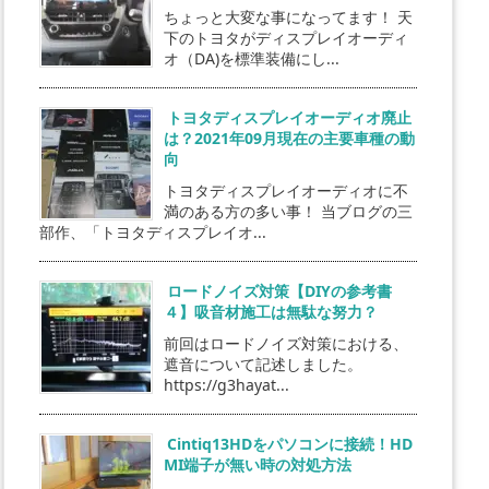
ちょっと大変な事になってます！ 天
下のトヨタがディスプレイオーディ
オ（DA)を標準装備にし...
トヨタディスプレイオーディオ廃止
は？2021年09月現在の主要車種の動
向
トヨタディスプレイオーディオに不
満のある方の多い事！ 当ブログの三
部作、「トヨタディスプレイオ...
ロードノイズ対策【DIYの参考書
４】吸音材施工は無駄な努力？
前回はロードノイズ対策における、
遮音について記述しました。
https://g3hayat...
Cintiq13HDをパソコンに接続！HD
MI端子が無い時の対処方法