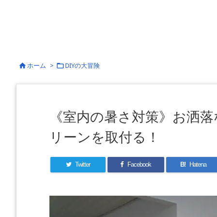
ホーム
>
DIYの大冒険


《室内の暑さ対策》お洒落
リーンを取付る！
Twitter
Facebook
B!
Hatena