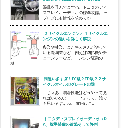
混乱を呼んでますね。トヨタのディ
スプレイオーディオの標準装備。 当
ブログにも情報を求めてか...
２サイクルエンジンと４サイクルエ
ンジンの違いを詳しく解説！
農業や林業、また隼人さんがやって
いる造園業など、例えば刈払機やチ
ェーンソーなど、エンジン駆動の
機...
間違い多すぎ！FC級？FD級？２サ
イクルオイルのグレードの謎
「じゃあ、潤滑性能はどうやって見
ればいいのよ・・・？」って、誰で
も思いますよね。 前回はこ...
トヨタディスプレイオーディオ（D
A）標準装備の衝撃そして評判