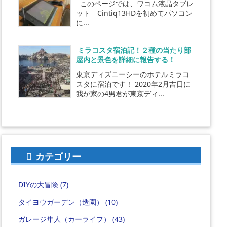
このページでは、ワコム液晶タブレ
ット Cintiq13HDを初めてパソコン
に...
ミラコスタ宿泊記！２種の当たり部
屋内と景色を詳細に報告する！
東京ディズニーシーのホテルミラコ
スタに宿泊です！ 2020年2月吉日に
我が家の4男君が東京ディ...
カテゴリー
DIYの大冒険
(7)
タイヨウガーデン（造園）
(10)
ガレージ隼人（カーライフ）
(43)