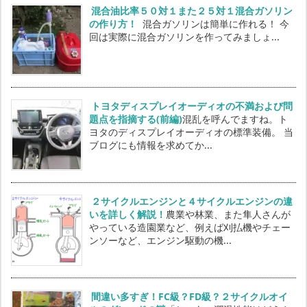
混合油比率５０対１また２５対１混合ガソリン
の作り方！
混合ガソリンは簡単に作れる！ 今
回は実際に混合ガソリンを作ってみましょ...
トヨタディスプレイオーディオの不満および問
題点を指摘する(前編)
混乱を呼んでますね。ト
ヨタのディスプレイオーディオの標準装備。 当
ブログにも情報を求めてか...
２サイクルエンジンと４サイクルエンジンの違
いを詳しく解説！
農業や林業、また隼人さんが
やっている造園業など、例えば刈払機やチェー
ンソーなど、エンジン駆動の機...
間違い多すぎ！FC級？FD級？２サイクルオイ