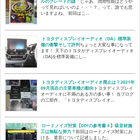
ルのグレードの謎
「じゃあ、潤滑性能はどうや
って見ればいいのよ・・・？」って、誰でも思
いますよね。 前回はこ...
トヨタディスプレイオーディオ（DA）標準装
備の衝撃そして評判
ちょっと大変な事になって
ます！ 天下のトヨタがディスプレイオーディオ
（DA)を標準装備にし...
トヨタディスプレイオーディオ廃止は？2021年
09月現在の主要車種の動向
トヨタディスプレイ
オーディオに不満のある方の多い事！ 当ブログ
の三部作、「トヨタディスプレイオ...
ロードノイズ対策【DIYの参考書４】吸音材施
工は無駄な努力？
前回はロードノイズ対策にお
ける、遮音について記述しました。