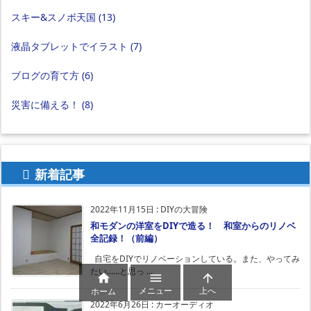
スキー&スノボ天国
(13)
液晶タブレットでイラスト
(7)
ブログの育て方
(6)
災害に備える！
(8)
新着記事
2022年11月15日
:
DIYの大冒険
和モダンの洋室をDIYで造る！ 和室からのリノベ
全記録！（前編）
自宅をDIYでリノベーションしている。また、やってみ
たい……と思っ ...



メニュー
上へ
ホーム
2022年6月26日
:
カーオーディオ