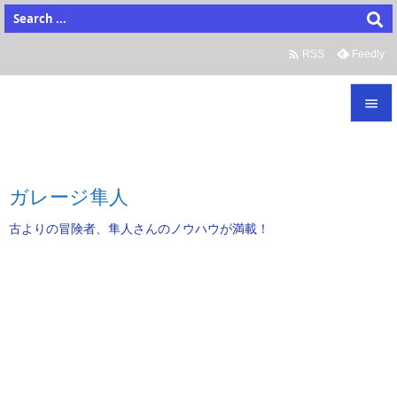

Feedly
RSS


メニュ

ガレージ隼人
サイド
古よりの冒険者、隼人さんのノウハウが満載！

前へ

次へ

検索