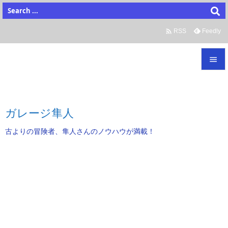

Feedly
RSS


メニュ

ガレージ隼人
サイド
古よりの冒険者、隼人さんのノウハウが満載！

前へ

次へ

検索