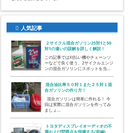
人気記事
２サイクル混合ガソリン25対1と50
対1の違いの誤解を詳しく解説！
この記事では刈払い機やチェーンソ
ーなどで良く使う、2サイクルエンジ
ンの混合ガソリンにスポットを当...
混合油比率５０対１また２５対１混
合ガソリンの作り方！
混合ガソリンは簡単に作れる！ 今
回は実際に混合ガソリンを作ってみ
ましょ...
トヨタディスプレイオーディオの不
満および問題点を指摘する(前編)