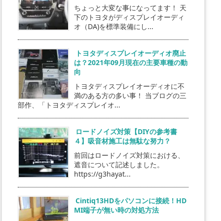
ちょっと大変な事になってます！ 天
下のトヨタがディスプレイオーディ
オ（DA)を標準装備にし...
トヨタディスプレイオーディオ廃止
は？2021年09月現在の主要車種の動
向
トヨタディスプレイオーディオに不
満のある方の多い事！ 当ブログの三
部作、「トヨタディスプレイオ...
ロードノイズ対策【DIYの参考書
４】吸音材施工は無駄な努力？
前回はロードノイズ対策における、
遮音について記述しました。
https://g3hayat...
Cintiq13HDをパソコンに接続！HD
MI端子が無い時の対処方法