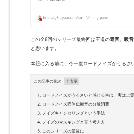
https://g3hayato.com/car-life/lining-panel
この全8回のシリーズ最終回は王道の
遮音、吸音
と思います。
本題に入る前に、今一度ロードノイズがうるさ
この記事の目次
1.
ロードノイズがうるさいと感じる車は、実は上
2.
ロードノイズ固体伝搬音の分散消費
3.
ノイズキャンセリングという手法
4.
ノイズのマスキングと言う考え方
5.
このシリーズの最後に