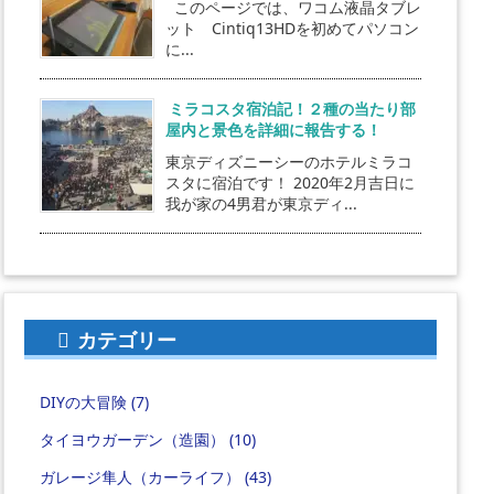
このページでは、ワコム液晶タブレ
ット Cintiq13HDを初めてパソコン
に...
ミラコスタ宿泊記！２種の当たり部
屋内と景色を詳細に報告する！
東京ディズニーシーのホテルミラコ
スタに宿泊です！ 2020年2月吉日に
我が家の4男君が東京ディ...
カテゴリー
DIYの大冒険
(7)
タイヨウガーデン（造園）
(10)
ガレージ隼人（カーライフ）
(43)