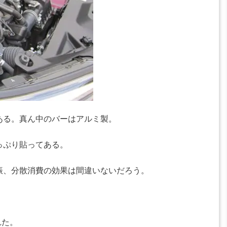
ある。真ん中のバーはアルミ製。
っぷり貼ってある。
振、分散消費の効果は間違いないだろう。
れた。