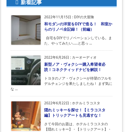
新着記事
2022年11月15日
:
DIYの大冒険
和モダンの洋室をDIYで造る！ 和室か
らのリノベ全記録！（前編）
自宅をDIYでリノベーションしている。ま
た、やってみたい……と思っ ...
2022年6月26日
:
カーオーディオ
新型ノア・ヴォクシー購入希望者必
読！コネクティッドナビを解説！
トヨタのノア・ヴォクシーが待望のフルモ
デルチェンジを果たしましたね！ まず気に
な ...
2022年6月22日
:
ホテルミラコスタ
隠れミッキーを探せ！【ミラコスタ
編】トリックアートも見逃すな！
さて今回のお題は、ホテルミラコスタの
【隠れミッキー】・【トリックアート】・