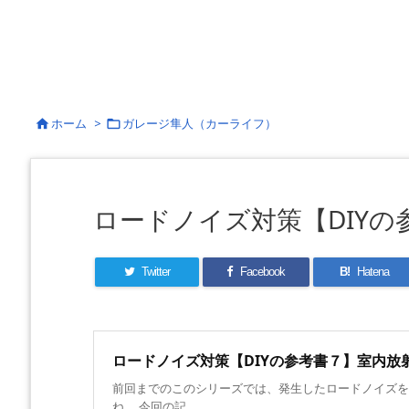
ホーム
>
ガレージ隼人（カーライフ）


ロードノイズ対策【DIY
Twitter
Facebook
B!
Hatena
ロードノイズ対策【DIYの参考書７】室内放
前回までのこのシリーズでは、発生したロードノイズを
ね。 今回の記 ...