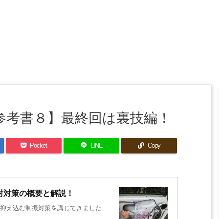
の参考書８】最終回は裏技編！
Pocket
LINE
Copy
射対策の概要と解説！
抑え込む制振対策を講じてきました