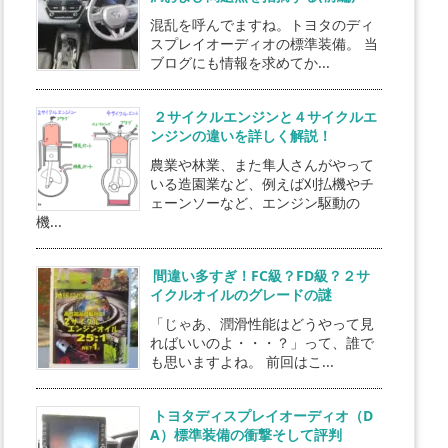
混乱を呼んでますね。トヨタのディ
スプレイオーディオの標準装備。 当
ブログにも情報を求めてか...
２サイクルエンジンと４サイクルエ
ンジンの違いを詳しく解説！
農業や林業、また隼人さんがやって
いる造園業など、例えば刈払機やチ
ェーンソーなど、エンジン駆動の
機...
間違い多すぎ！FC級？FD級？２サ
イクルオイルのグレードの謎
「じゃあ、潤滑性能はどうやって見
ればいいのよ・・・？」って、誰で
も思いますよね。 前回はこ...
トヨタディスプレイオーディオ（D
A）標準装備の衝撃そして評判