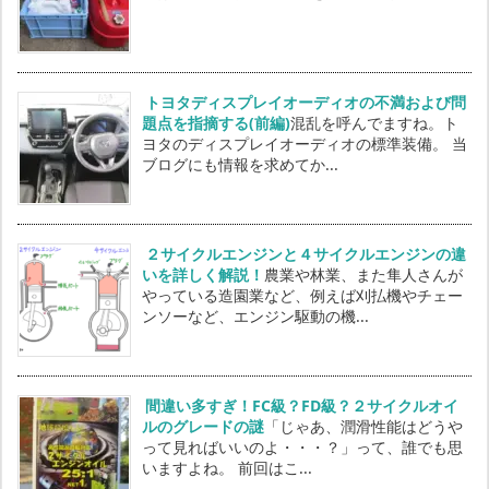
トヨタディスプレイオーディオの不満および問
題点を指摘する(前編)
混乱を呼んでますね。ト
ヨタのディスプレイオーディオの標準装備。 当
ブログにも情報を求めてか...
２サイクルエンジンと４サイクルエンジンの違
いを詳しく解説！
農業や林業、また隼人さんが
やっている造園業など、例えば刈払機やチェー
ンソーなど、エンジン駆動の機...
間違い多すぎ！FC級？FD級？２サイクルオイ
ルのグレードの謎
「じゃあ、潤滑性能はどうや
って見ればいいのよ・・・？」って、誰でも思
いますよね。 前回はこ...