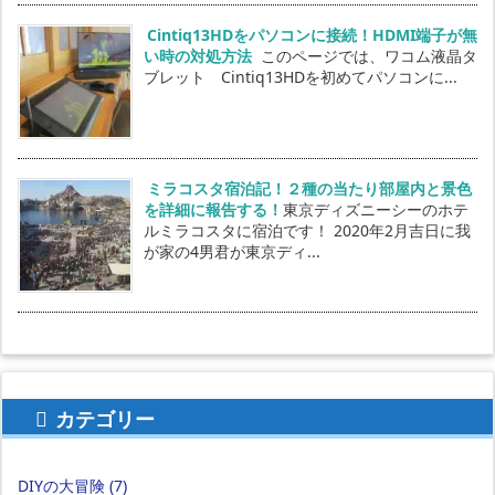
Cintiq13HDをパソコンに接続！HDMI端子が無
い時の対処方法
このページでは、ワコム液晶タ
ブレット Cintiq13HDを初めてパソコンに...
ミラコスタ宿泊記！２種の当たり部屋内と景色
を詳細に報告する！
東京ディズニーシーのホテ
ルミラコスタに宿泊です！ 2020年2月吉日に我
が家の4男君が東京ディ...
カテゴリー
DIYの大冒険
(7)