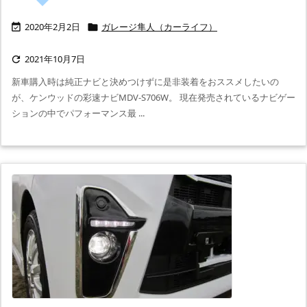
2020年2月2日
ガレージ隼人（カーライフ）


2021年10月7日

新車購入時は純正ナビと決めつけずに是非装着をおススメしたいの
が、ケンウッドの彩速ナビMDV-S706W。 現在発売されているナビゲー
ションの中でパフォーマンス最 ...