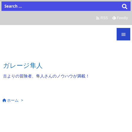

Feedly
RSS


メニュ

ガレージ隼人
サイド
古よりの冒険者、隼人さんのノウハウが満載！

前へ

次へ
ホーム
>


検索