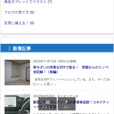
液晶タブレットでイラスト
(7)
ブログの育て方
(6)
災害に備える！
(8)
新着記事
2022年11月15日
:
DIYの大冒険
和モダンの洋室をDIYで造る！ 和室からのリノベ
全記録！（前編）
自宅をDIYでリノベーションしている。また、やってみ
たい……と思っ ...
2022年6月26日
:
カーオーディオ


新型ノア・ヴォクシー購入希望者必読！コネクティ
ッドナビを解説！
メニュー
上へ