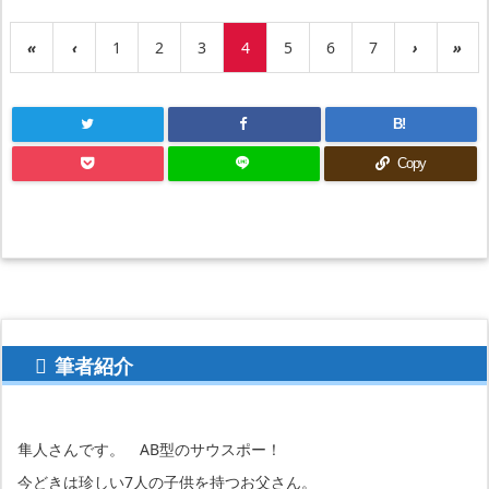
«
‹
1
2
3
4
5
6
7
›
»
B!
Copy
筆者紹介
隼人さんです。 AB型のサウスポー！
今どきは珍しい7人の子供を持つお父さん。