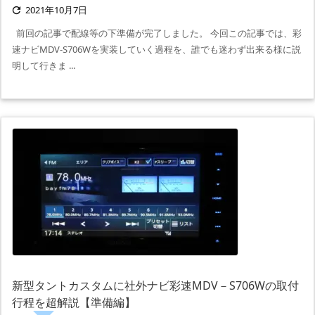
2021年10月7日

前回の記事で配線等の下準備が完了しました。 今回この記事では、彩
速ナビMDV-S706Wを実装していく過程を、誰でも迷わず出来る様に説
明して行きま ...
新型タントカスタムに社外ナビ彩速MDV－S706Wの取付
行程を超解説【準備編】