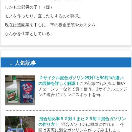
しかも全部男の子！（爆）
モノを作ったり、直したりするのが得意。
現在は造園業を中心に、車の板金塗装やカスタム
なんかを生業としている。
人気記事
２サイクル混合ガソリン25対1と50対1の違い
の誤解を詳しく解説！
この記事では刈払い機や
チェーンソーなどで良く使う、2サイクルエンジ
ンの混合ガソリンにスポットを当...
混合油比率５０対１また２５対１混合ガソリン
の作り方！
混合ガソリンは簡単に作れる！ 今
回は実際に混合ガソリンを作ってみましょ...